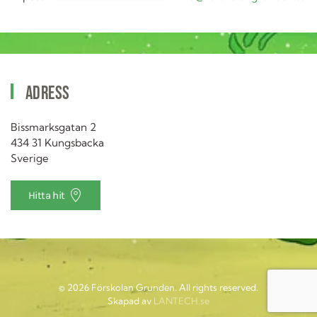
Adress
Bissmarksgatan 2
434 31 Kungsbacka
Sverige
Hitta hit
©
2026
Förskolan Grunden. All rights reserved.
Skapad av
LANTECH.se