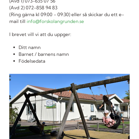
(Avd 1) 073-635 07 56
(Avd 2) 072-858 94 83
(Ring gärna kl 09:00 - 09:30) eller så skickar du ett e-
mail till
info@forskolangrunden.se
I brevet vill vi att du uppger:
Ditt namn
Barnet / barnens namn
Födelsedata